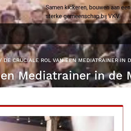
Samen kickeren, bouwen aan een
sterke gemeenschap bij VKV.
/
DE CRUCIALE ROL VAN EEN MEDIATRAINER IN
een Mediatrainer in d