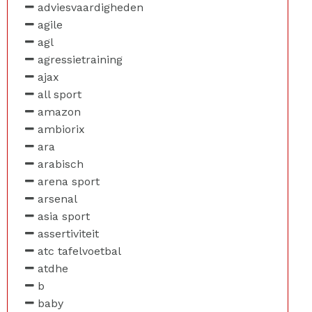
adviesvaardigheden
agile
agl
agressietraining
ajax
all sport
amazon
ambiorix
ara
arabisch
arena sport
arsenal
asia sport
assertiviteit
atc tafelvoetbal
atdhe
b
baby