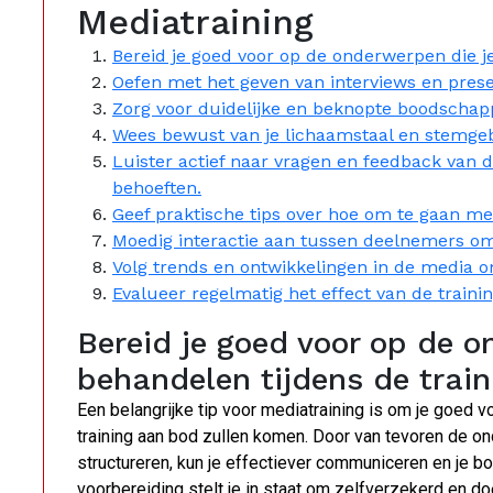
Mediatraining
Bereid je goed voor op de onderwerpen die je
Oefen met het geven van interviews en prese
Zorg voor duidelijke en beknopte boodschap
Wees bewust van je lichaamstaal en stemgeb
Luister actief naar vragen en feedback van
behoeften.
Geef praktische tips over hoe om te gaan met 
Moedig interactie aan tussen deelnemers om 
Volg trends en ontwikkelingen in de media o
Evalueer regelmatig het effect van de traini
Bereid je goed voor op de o
behandelen tijdens de train
Een belangrijke tip voor mediatraining is om je goed 
training aan bod zullen komen. Door van tevoren de o
structureren, kun je effectiever communiceren en je 
voorbereiding stelt je in staat om zelfverzekerd en do