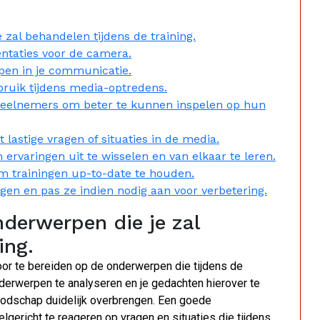
 zal behandelen tijdens de training.
ntaties voor de camera.
pen in je communicatie.
ruik tijdens media-optredens.
 deelnemers om beter te kunnen inspelen op hun
lastige vragen of situaties in de media.
ervaringen uit te wisselen en van elkaar te leren.
m trainingen up-to-date te houden.
ngen en pas ze indien nodig aan voor verbetering.
nderwerpen die je zal
ing.
voor te bereiden op de onderwerpen die tijdens de
nderwerpen te analyseren en je gedachten hierover te
boodschap duidelijk overbrengen. Een goede
elgericht te reageren op vragen en situaties die tijdens