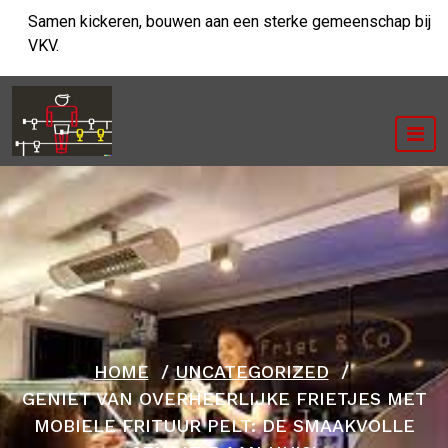
Ga
Samen kickeren, bouwen aan een sterke gemeenschap bij
naar
VKV.
de
inhoud
HOME
/
UNCATEGORIZED
/
GENIET VAN OVERHEERLIJKE FRIETJES MET
MOBIELE FRITUUR PELT: DE SMAAKVOLLE