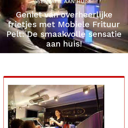
SENSATIE AAN HUIS!
Geniet van overheerlijke
frietjes met Mobiele Frituur
Pelt: De smaakvolle sensatie
aan huis!