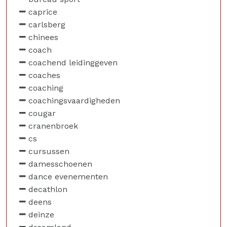
caprice
carlsberg
chinees
coach
coachend leidinggeven
coaches
coaching
coachingsvaardigheden
cougar
cranenbroek
cs
cursussen
damesschoenen
dance evenementen
decathlon
deens
deinze