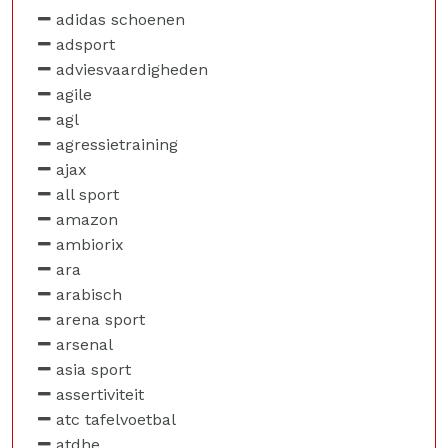
adidas schoenen
adsport
adviesvaardigheden
agile
agl
agressietraining
ajax
all sport
amazon
ambiorix
ara
arabisch
arena sport
arsenal
asia sport
assertiviteit
atc tafelvoetbal
atdhe