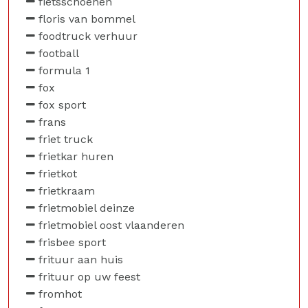
fietsschoenen
floris van bommel
foodtruck verhuur
football
formula 1
fox
fox sport
frans
friet truck
frietkar huren
frietkot
frietkraam
frietmobiel deinze
frietmobiel oost vlaanderen
frisbee sport
frituur aan huis
frituur op uw feest
fromhot