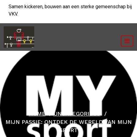
Ga
Samen kickeren, bouwen aan een sterke gemeenschap bij
naar
VKV.
de
inhoud
HOME
/
UNCATEGORIZED
/
MIJN PASSIE: ONTDEK DE WERELD VAN MIJN
SPORT