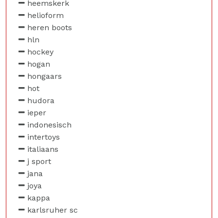
heemskerk
helioform
heren boots
hln
hockey
hogan
hongaars
hot
hudora
ieper
indonesisch
intertoys
italiaans
j sport
jana
joya
kappa
karlsruher sc