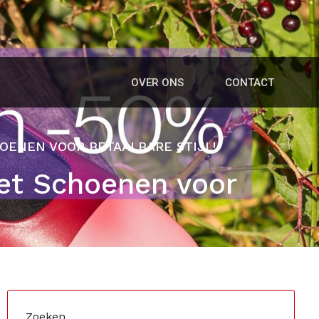
OVER ONS
CONTACT
OENEN VOOR BETAALBARE STIJL!
et Schoenen voor
Zoeken