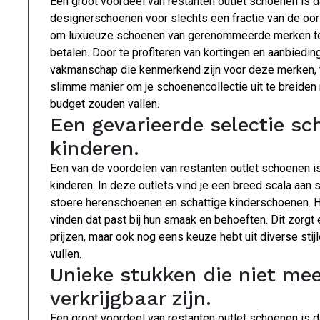
Een groot voordeel van restanten outlet schoenen is d
designerschoenen voor slechts een fractie van de oors
om luxueuze schoenen van gerenommeerde merken te b
betalen. Door te profiteren van kortingen en aanbiedinge
vakmanschap die kenmerkend zijn voor deze merken, ter
slimme manier om je schoenencollectie uit te breiden
budget zouden vallen.
Een gevarieerde selectie s
kinderen.
Een van de voordelen van restanten outlet schoenen i
kinderen. In deze outlets vind je een breed scala aa
stoere herenschoenen en schattige kinderschoenen. Hie
vinden dat past bij hun smaak en behoeften. Dit zorgt e
prijzen, maar ook nog eens keuze hebt uit diverse sti
vullen.
Unieke stukken die niet mee
verkrijgbaar zijn.
Een groot voordeel van restanten outlet schoenen is da