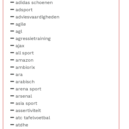
adidas schoenen
adsport
adviesvaardigheden
agile
agl
agressietraining
ajax
all sport
amazon
ambiorix
ara
arabisch
arena sport
arsenal
asia sport
assertiviteit
atc tafelvoetbal
atdhe