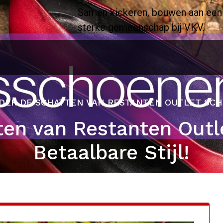
Samen kickeren, bouwen aan een
sterke gemeenschap bij VKV.
DEK DE SCHATTEN VAN RESTANTEN OUTLET SCH
ten van Restanten Outl
Betaalbare Stijl!