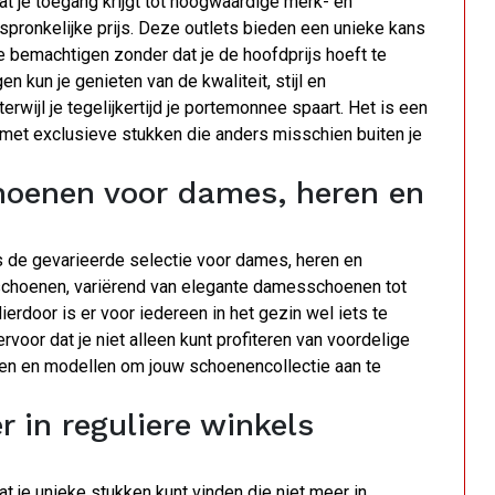
at je toegang krijgt tot hoogwaardige merk- en
pronkelijke prijs. Deze outlets bieden een unieke kans
emachtigen zonder dat je de hoofdprijs hoeft te
n kun je genieten van de kwaliteit, stijl en
wijl je tegelijkertijd je portemonnee spaart. Het is een
 met exclusieve stukken die anders misschien buiten je
choenen voor dames, heren en
s de gevarieerde selectie voor dames, heren en
n schoenen, variërend van elegante damesschoenen tot
rdoor is er voor iedereen in het gezin wel iets te
rvoor dat je niet alleen kunt profiteren van voordelige
jlen en modellen om jouw schoenencollectie aan te
r in reguliere winkels
t je unieke stukken kunt vinden die niet meer in