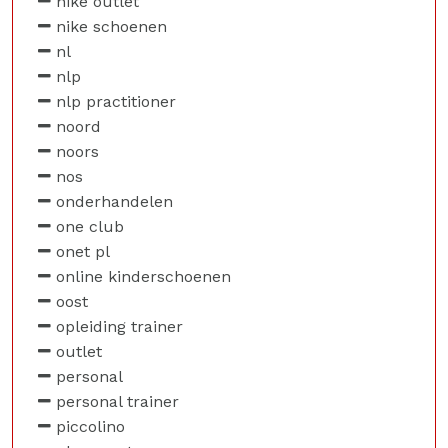
nike outlet
nike schoenen
nl
nlp
nlp practitioner
noord
noors
nos
onderhandelen
one club
onet pl
online kinderschoenen
oost
opleiding trainer
outlet
personal
personal trainer
piccolino