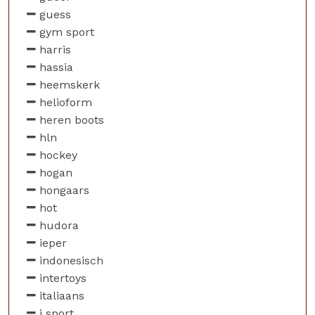
guess
gym sport
harris
hassia
heemskerk
helioform
heren boots
hln
hockey
hogan
hongaars
hot
hudora
ieper
indonesisch
intertoys
italiaans
j sport