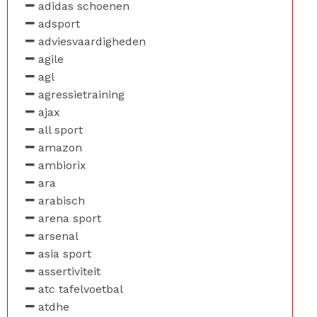
adidas schoenen
adsport
adviesvaardigheden
agile
agl
agressietraining
ajax
all sport
amazon
ambiorix
ara
arabisch
arena sport
arsenal
asia sport
assertiviteit
atc tafelvoetbal
atdhe