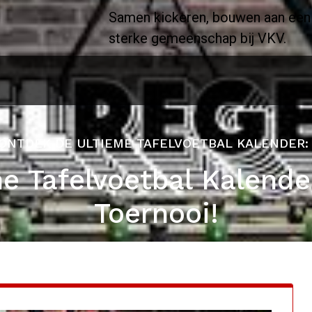
Samen kickeren, bouwen aan een
sterke gemeenschap bij VKV.
ONTDEK DE ULTIEME TAFELVOETBAL KALENDER: 
e Tafelvoetbal Kalende
Toernooi!