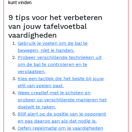
kunt vinden.
9 tips voor het verbeteren
van jouw tafelvoetbal
vaardigheden
Gebruik je voeten om de bal te
bewegen, niet je handen.
Probeer verschillende technieken uit
om de bal te controleren en te
verplaatsen.
Kies een tactiek die het beste bij jouw
stijl van spelen past.
Wees creatief met je schoten en
probeer op verschillende manieren het
doelwit te raken.
Blijf alert op de positie van je opponent
en pas daarop aan als dat nodig is.
Oefen regelmatig om je vaardigheden