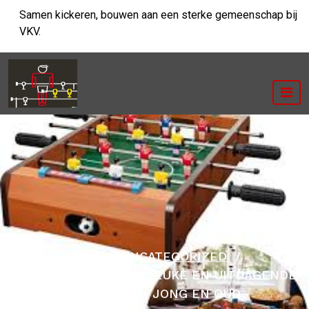
Ga
Samen kickeren, bouwen aan een sterke gemeenschap bij
naar
VKV.
de
inhoud
HOME
/
UNCATEGORIZED
/
TAFELVOETBAL: EEN LEUKE EN UITDAGENDE
SPORT VOOR JONG EN OUD