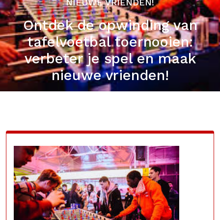
NIEUWE VRIENDEN!
Ontdek de opwinding van
tafelvoetbal toernooien:
verbeter je spel en maak
nieuwe vrienden!