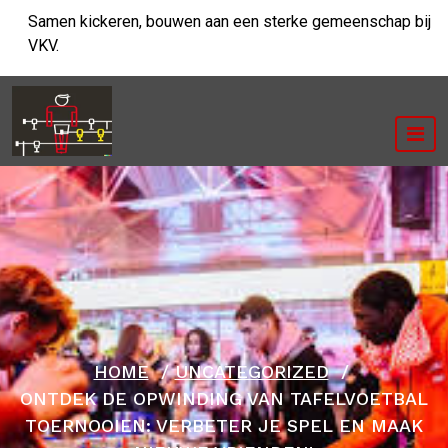
Ga
Samen kickeren, bouwen aan een sterke gemeenschap bij
naar
VKV.
de
inhoud
HOME
/
UNCATEGORIZED
/
ONTDEK DE OPWINDING VAN TAFELVOETBAL
TOERNOOIEN: VERBETER JE SPEL EN MAAK