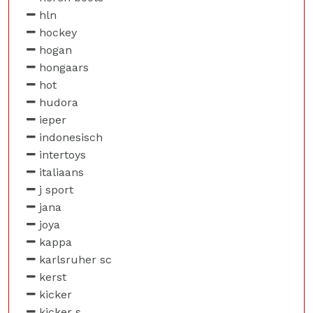
hln
hockey
hogan
hongaars
hot
hudora
ieper
indonesisch
intertoys
italiaans
j sport
jana
joya
kappa
karlsruher sc
kerst
kicker
kicker s