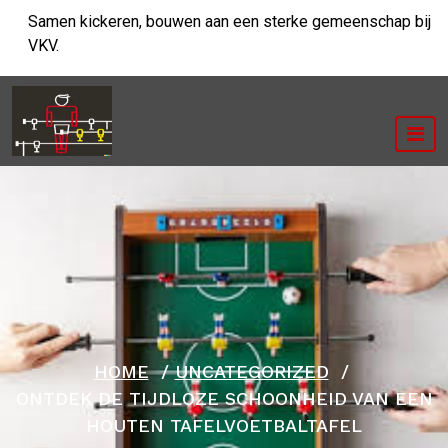
Ga
Samen kickeren, bouwen aan een sterke gemeenschap bij
naar
VKV.
de
inhoud
HOME
/
UNCATEGORIZED
/
ONTDEK DE TIJDLOZE SCHOONHEID VAN EEN
HOUTEN TAFELVOETBALTAFEL