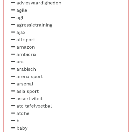
adviesvaardigheden
agile
agl
agressietraining
ajax
all sport
amazon
ambiorix
ara
arabisch
arena sport
arsenal
asia sport
assertiviteit
atc tafelvoetbal
atdhe
b
baby