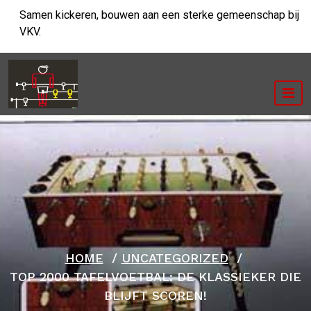
Ga
Samen kickeren, bouwen aan een sterke gemeenschap bij
naar
VKV.
de
inhoud
HOME
/
UNCATEGORIZED
/
TOP 2000 TAFELVOETBAL: DE KLASSIEKER DIE
BLIJFT SCOREN!