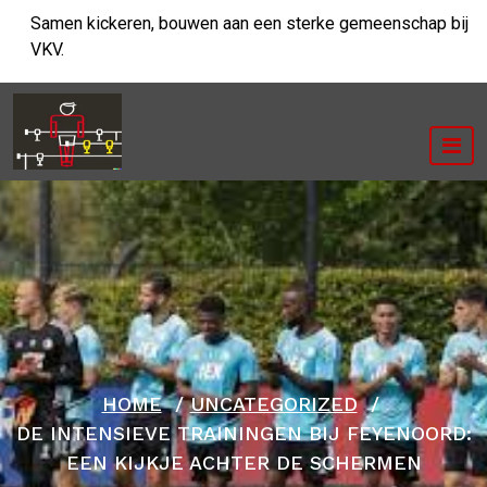
Ga
Samen kickeren, bouwen aan een sterke gemeenschap bij
naar
VKV.
de
inhoud
HOME
/
UNCATEGORIZED
/
DE INTENSIEVE TRAININGEN BIJ FEYENOORD:
EEN KIJKJE ACHTER DE SCHERMEN