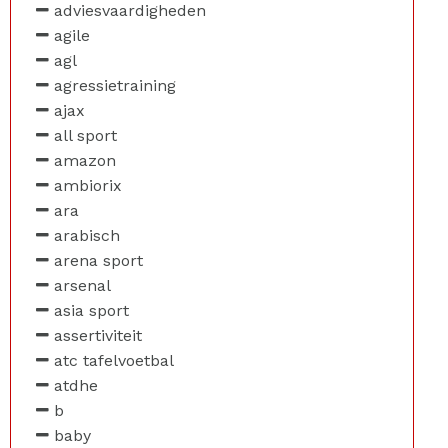
adviesvaardigheden
agile
agl
agressietraining
ajax
all sport
amazon
ambiorix
ara
arabisch
arena sport
arsenal
asia sport
assertiviteit
atc tafelvoetbal
atdhe
b
baby