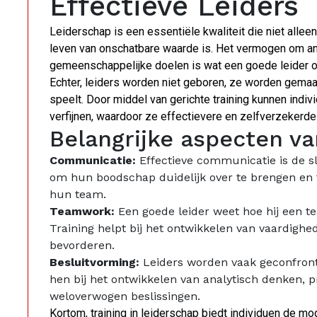
Effectieve Leiders
Leiderschap is een essentiële kwaliteit die niet allee
leven van onschatbare waarde is. Het vermogen om and
gemeenschappelijke doelen is wat een goede leider o
Echter, leiders worden niet geboren, ze worden gemaakt.
speelt. Door middel van gerichte training kunnen ind
verfijnen, waardoor ze effectievere en zelfverzekerde
Belangrijke aspecten van
Communicatie:
Effectieve communicatie is de sle
om hun boodschap duidelijk over te brengen en 
hun team.
Teamwork:
Een goede leider weet hoe hij een t
Training helpt bij het ontwikkelen van vaardig
bevorderen.
Besluitvorming:
Leiders worden vaak geconfronte
hen bij het ontwikkelen van analytisch denken
weloverwogen beslissingen.
Kortom, training in leiderschap biedt individuen de m