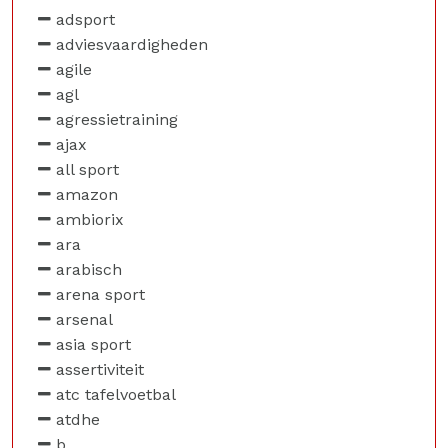
adsport
adviesvaardigheden
agile
agl
agressietraining
ajax
all sport
amazon
ambiorix
ara
arabisch
arena sport
arsenal
asia sport
assertiviteit
atc tafelvoetbal
atdhe
b