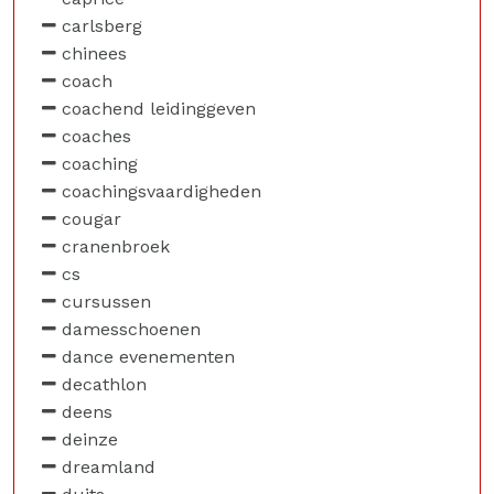
carlsberg
chinees
coach
coachend leidinggeven
coaches
coaching
coachingsvaardigheden
cougar
cranenbroek
cs
cursussen
damesschoenen
dance evenementen
decathlon
deens
deinze
dreamland