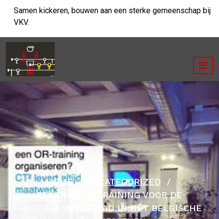
Ga
Samen kickeren, bouwen aan een sterke gemeenschap bij
naar
VKV.
de
inhoud
HOME
/
UNCATEGORIZED
/
BELANG VAN TRAINING VOOR DE
ONDERNEMINGSRAAD IN HET BELGISCHE