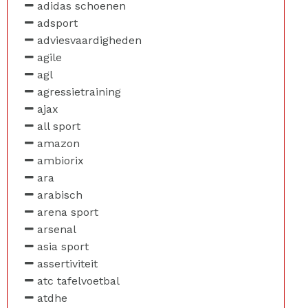
adidas schoenen
adsport
adviesvaardigheden
agile
agl
agressietraining
ajax
all sport
amazon
ambiorix
ara
arabisch
arena sport
arsenal
asia sport
assertiviteit
atc tafelvoetbal
atdhe