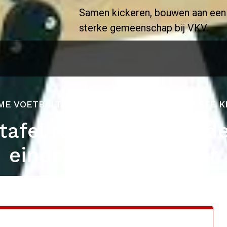
Samen kickeren, bouwen aan een
sterke gemeenschap bij VKV.
ME VOETBALTAFEL REVIEW: ONTDEK DE BESTE K
tafel review: Ontdek d
eindeloos spelplezier