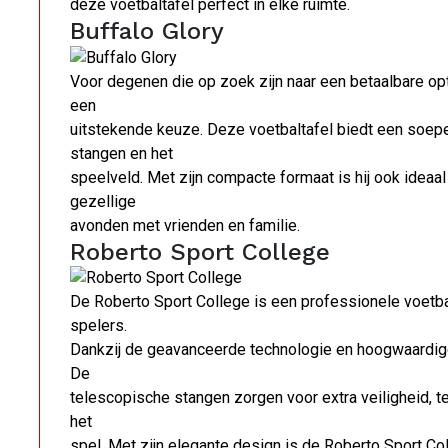
deze voetbaltafel perfect in elke ruimte.
Buffalo Glory
Voor degenen die op zoek zijn naar een betaalbare opti
een
uitstekende keuze. Deze voetbaltafel biedt een soepe
stangen en het
speelveld. Met zijn compacte formaat is hij ook ideaal
gezellige
avonden met vrienden en familie.
Roberto Sport College
De Roberto Sport College is een professionele voetba
spelers.
Dankzij de geavanceerde technologie en hoogwaardige 
De
telescopische stangen zorgen voor extra veiligheid, ter
het
spel. Met zijn elegante design is de Roberto Sport Col