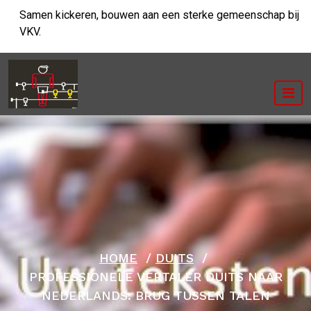
Ga
Samen kickeren, bouwen aan een sterke gemeenschap bij
naar
VKV.
de
inhoud
HOME
/
DUITS
/
PROFESSIONELE VERTALER DUITS NAAR
NEDERLANDS: BRUG TUSSEN TALEN