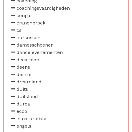
coaching
coachingsvaardigheden
cougar
cranenbroek
cs
cursussen
damesschoenen
dance evenementen
decathlon
deens
deinze
dreamland
duits
duitsland
durea
ecco
el naturalista
engels