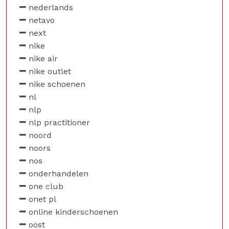
nederlands
netavo
next
nike
nike air
nike outlet
nike schoenen
nl
nlp
nlp practitioner
noord
noors
nos
onderhandelen
one club
onet pl
online kinderschoenen
oost